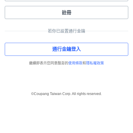
註冊
若你已設置通行金鑰
通行金鑰登入
繼續即表示您同意酷澎的
使用條款
和
隱私權政策
©Coupang Taiwan Corp. All rights reserved.