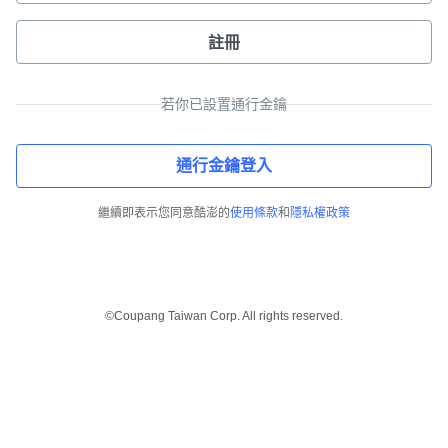
註冊
若你已設置通行金鑰
通行金鑰登入
繼續即表示您同意酷澎的
使用條款
和
隱私權政策
©Coupang Taiwan Corp. All rights reserved.