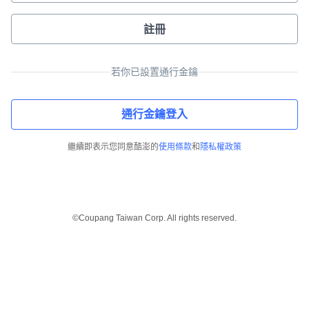
註冊
若你已設置通行金鑰
通行金鑰登入
繼續即表示您同意酷澎的
使用條款
和
隱私權政策
©Coupang Taiwan Corp. All rights reserved.