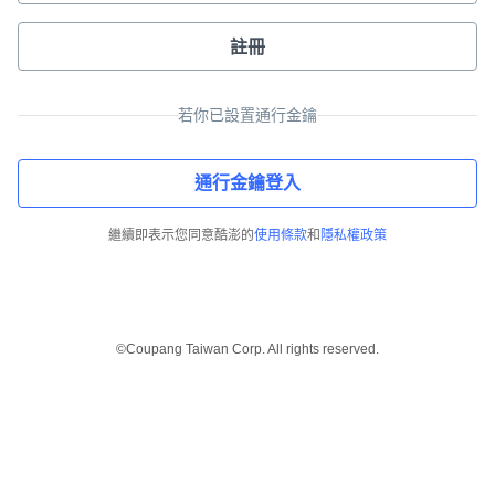
註冊
若你已設置通行金鑰
通行金鑰登入
繼續即表示您同意酷澎的
使用條款
和
隱私權政策
©Coupang Taiwan Corp. All rights reserved.