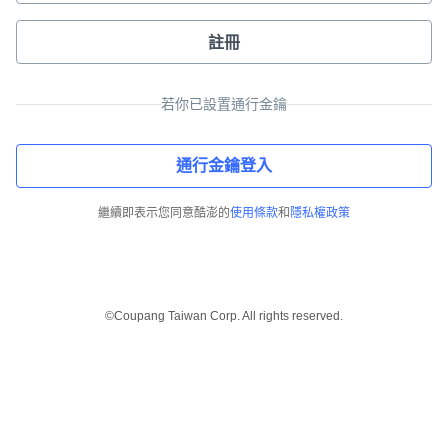
註冊
若你已設置通行金鑰
通行金鑰登入
繼續即表示您同意酷澎的
使用條款
和
隱私權政策
©Coupang Taiwan Corp. All rights reserved.