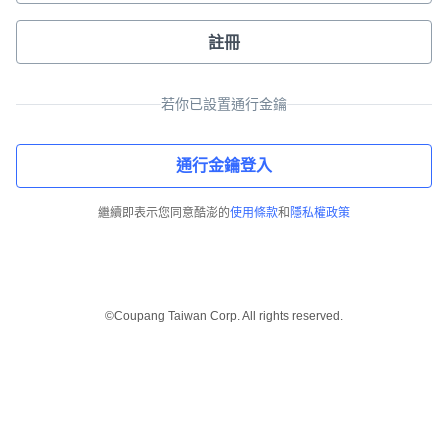
註冊
若你已設置通行金鑰
通行金鑰登入
繼續即表示您同意酷澎的
使用條款
和
隱私權政策
©Coupang Taiwan Corp. All rights reserved.