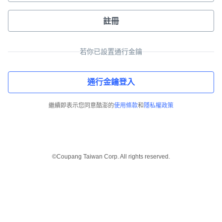
註冊
若你已設置通行金鑰
通行金鑰登入
繼續即表示您同意酷澎的
使用條款
和
隱私權政策
©Coupang Taiwan Corp. All rights reserved.