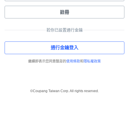
註冊
若你已設置通行金鑰
通行金鑰登入
繼續即表示您同意酷澎的
使用條款
和
隱私權政策
©Coupang Taiwan Corp. All rights reserved.