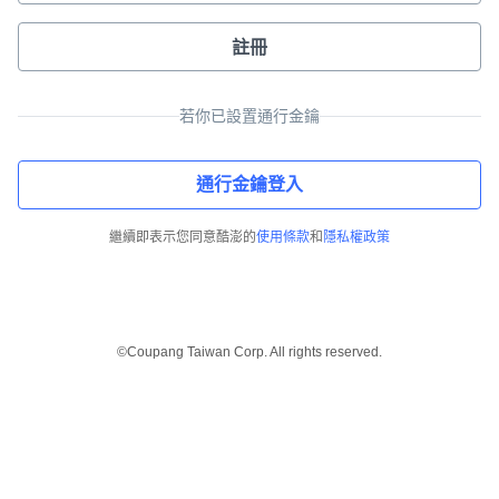
註冊
若你已設置通行金鑰
通行金鑰登入
繼續即表示您同意酷澎的
使用條款
和
隱私權政策
©Coupang Taiwan Corp. All rights reserved.