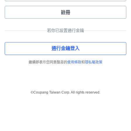
註冊
若你已設置通行金鑰
通行金鑰登入
繼續即表示您同意酷澎的
使用條款
和
隱私權政策
©Coupang Taiwan Corp. All rights reserved.