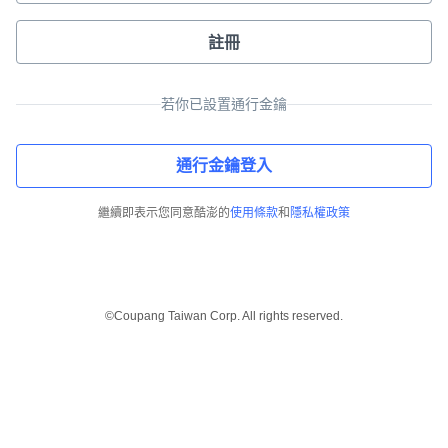
註冊
若你已設置通行金鑰
通行金鑰登入
繼續即表示您同意酷澎的
使用條款
和
隱私權政策
©Coupang Taiwan Corp. All rights reserved.