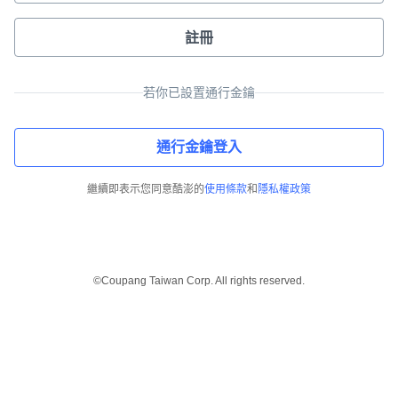
註冊
若你已設置通行金鑰
通行金鑰登入
繼續即表示您同意酷澎的
使用條款
和
隱私權政策
©Coupang Taiwan Corp. All rights reserved.