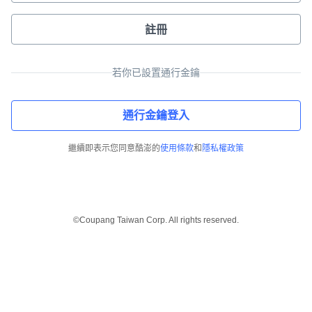
註冊
若你已設置通行金鑰
通行金鑰登入
繼續即表示您同意酷澎的
使用條款
和
隱私權政策
©Coupang Taiwan Corp. All rights reserved.