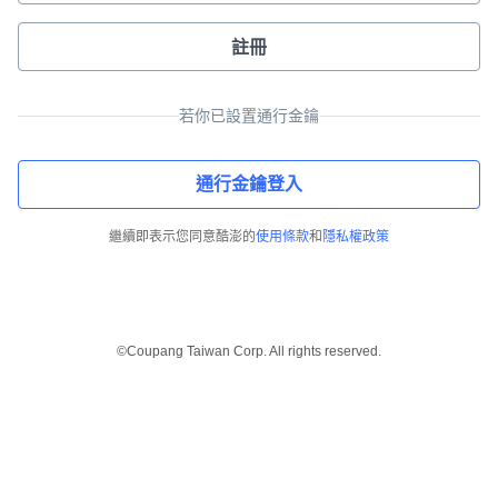
註冊
若你已設置通行金鑰
通行金鑰登入
繼續即表示您同意酷澎的
使用條款
和
隱私權政策
©Coupang Taiwan Corp. All rights reserved.