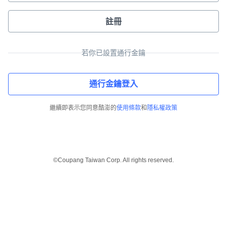
註冊
若你已設置通行金鑰
通行金鑰登入
繼續即表示您同意酷澎的
使用條款
和
隱私權政策
©Coupang Taiwan Corp. All rights reserved.