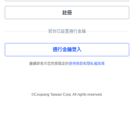
註冊
若你已設置通行金鑰
通行金鑰登入
繼續即表示您同意酷澎的
使用條款
和
隱私權政策
©Coupang Taiwan Corp. All rights reserved.