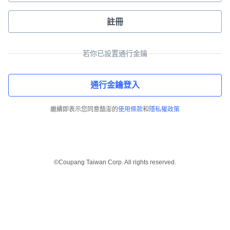
註冊
若你已設置通行金鑰
通行金鑰登入
繼續即表示您同意酷澎的
使用條款
和
隱私權政策
©Coupang Taiwan Corp. All rights reserved.