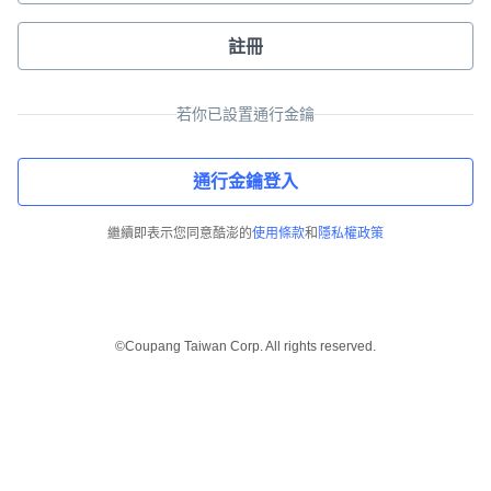
註冊
若你已設置通行金鑰
通行金鑰登入
繼續即表示您同意酷澎的
使用條款
和
隱私權政策
©Coupang Taiwan Corp. All rights reserved.