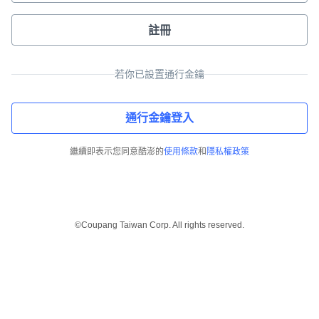
註冊
若你已設置通行金鑰
通行金鑰登入
繼續即表示您同意酷澎的
使用條款
和
隱私權政策
©Coupang Taiwan Corp. All rights reserved.