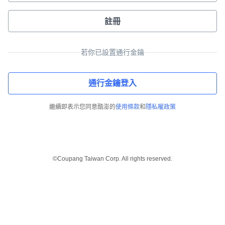
註冊
若你已設置通行金鑰
通行金鑰登入
繼續即表示您同意酷澎的
使用條款
和
隱私權政策
©Coupang Taiwan Corp. All rights reserved.