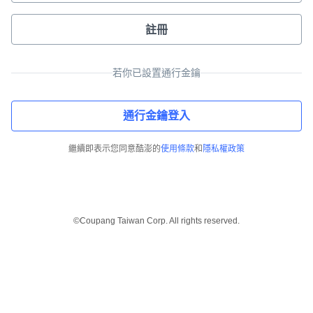
註冊
若你已設置通行金鑰
通行金鑰登入
繼續即表示您同意酷澎的
使用條款
和
隱私權政策
©Coupang Taiwan Corp. All rights reserved.