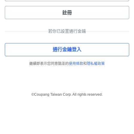
註冊
若你已設置通行金鑰
通行金鑰登入
繼續即表示您同意酷澎的
使用條款
和
隱私權政策
©Coupang Taiwan Corp. All rights reserved.