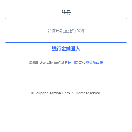
註冊
若你已設置通行金鑰
通行金鑰登入
繼續即表示您同意酷澎的
使用條款
和
隱私權政策
©Coupang Taiwan Corp. All rights reserved.