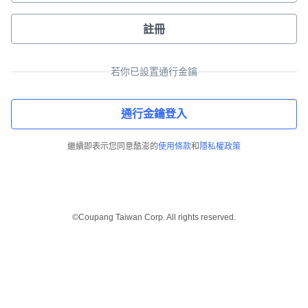
註冊
若你已設置通行金鑰
通行金鑰登入
繼續即表示您同意酷澎的
使用條款
和
隱私權政策
©Coupang Taiwan Corp. All rights reserved.