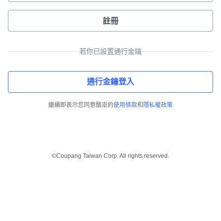
註冊
若你已設置通行金鑰
通行金鑰登入
繼續即表示您同意酷澎的
使用條款
和
隱私權政策
©Coupang Taiwan Corp. All rights reserved.