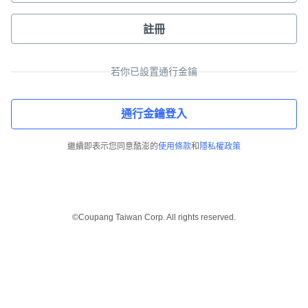
註冊
若你已設置通行金鑰
通行金鑰登入
繼續即表示您同意酷澎的
使用條款
和
隱私權政策
©Coupang Taiwan Corp. All rights reserved.