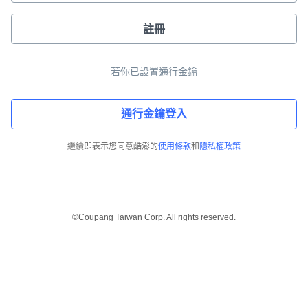
註冊
若你已設置通行金鑰
通行金鑰登入
繼續即表示您同意酷澎的
使用條款
和
隱私權政策
©Coupang Taiwan Corp. All rights reserved.