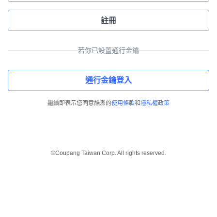
註冊
若你已設置通行金鑰
通行金鑰登入
繼續即表示您同意酷澎的
使用條款
和
隱私權政策
©Coupang Taiwan Corp. All rights reserved.