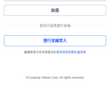
註冊
若你已設置通行金鑰
通行金鑰登入
繼續即表示您同意酷澎的
使用條款
和
隱私權政策
©Coupang Taiwan Corp. All rights reserved.