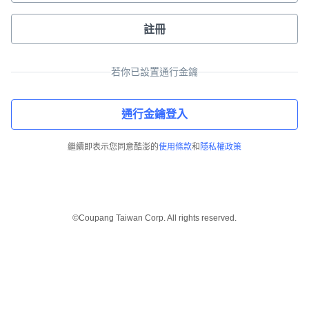
註冊
若你已設置通行金鑰
通行金鑰登入
繼續即表示您同意酷澎的
使用條款
和
隱私權政策
©Coupang Taiwan Corp. All rights reserved.