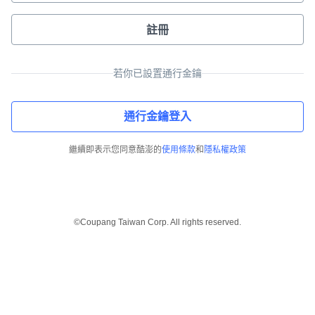
註冊
若你已設置通行金鑰
通行金鑰登入
繼續即表示您同意酷澎的
使用條款
和
隱私權政策
©Coupang Taiwan Corp. All rights reserved.