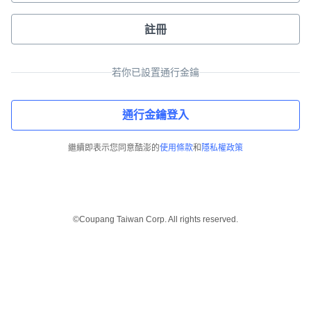
註冊
若你已設置通行金鑰
通行金鑰登入
繼續即表示您同意酷澎的
使用條款
和
隱私權政策
©Coupang Taiwan Corp. All rights reserved.