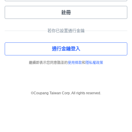
註冊
若你已設置通行金鑰
通行金鑰登入
繼續即表示您同意酷澎的
使用條款
和
隱私權政策
©Coupang Taiwan Corp. All rights reserved.