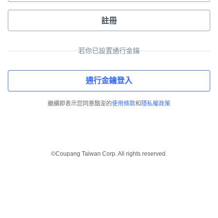
註冊
若你已設置通行金鑰
通行金鑰登入
繼續即表示您同意酷澎的
使用條款
和
隱私權政策
©Coupang Taiwan Corp. All rights reserved.