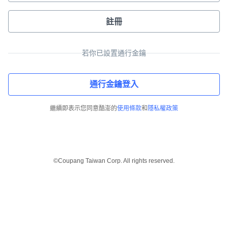
註冊
若你已設置通行金鑰
通行金鑰登入
繼續即表示您同意酷澎的
使用條款
和
隱私權政策
©Coupang Taiwan Corp. All rights reserved.