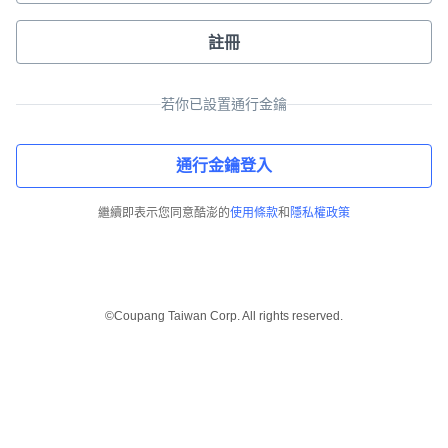
註冊
若你已設置通行金鑰
通行金鑰登入
繼續即表示您同意酷澎的
使用條款
和
隱私權政策
©Coupang Taiwan Corp. All rights reserved.