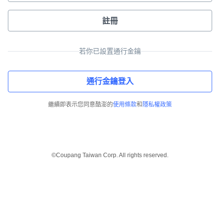
註冊
若你已設置通行金鑰
通行金鑰登入
繼續即表示您同意酷澎的
使用條款
和
隱私權政策
©Coupang Taiwan Corp. All rights reserved.