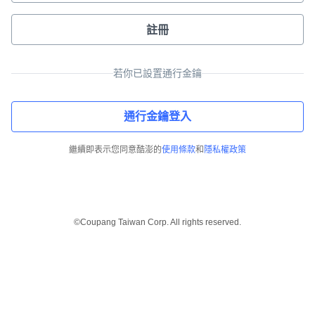
註冊
若你已設置通行金鑰
通行金鑰登入
繼續即表示您同意酷澎的
使用條款
和
隱私權政策
©Coupang Taiwan Corp. All rights reserved.