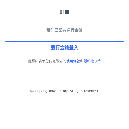
註冊
若你已設置通行金鑰
通行金鑰登入
繼續即表示您同意酷澎的
使用條款
和
隱私權政策
©Coupang Taiwan Corp. All rights reserved.