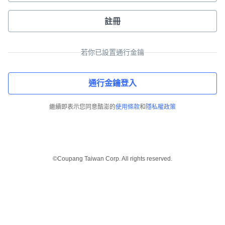
註冊
若你已設置通行金鑰
通行金鑰登入
繼續即表示您同意酷澎的
使用條款
和
隱私權政策
©Coupang Taiwan Corp. All rights reserved.