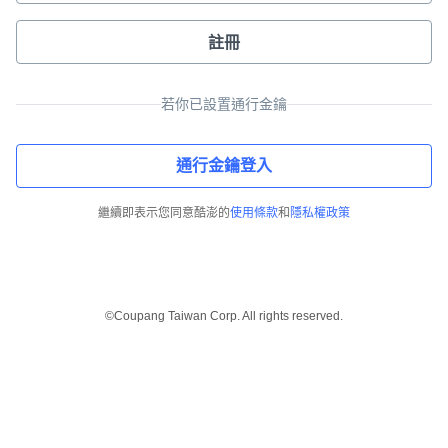
註冊
若你已設置通行金鑰
通行金鑰登入
繼續即表示您同意酷澎的
使用條款
和
隱私權政策
©Coupang Taiwan Corp. All rights reserved.