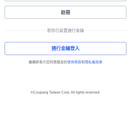
註冊
若你已設置通行金鑰
通行金鑰登入
繼續即表示您同意酷澎的
使用條款
和
隱私權政策
©Coupang Taiwan Corp. All rights reserved.