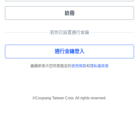
註冊
若你已設置通行金鑰
通行金鑰登入
繼續即表示您同意酷澎的
使用條款
和
隱私權政策
©Coupang Taiwan Corp. All rights reserved.