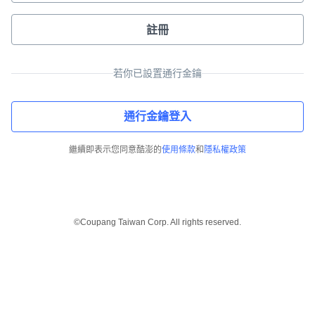
註冊
若你已設置通行金鑰
通行金鑰登入
繼續即表示您同意酷澎的
使用條款
和
隱私權政策
©Coupang Taiwan Corp. All rights reserved.