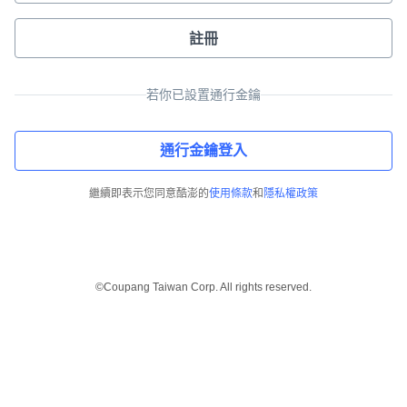
註冊
若你已設置通行金鑰
通行金鑰登入
繼續即表示您同意酷澎的
使用條款
和
隱私權政策
©Coupang Taiwan Corp. All rights reserved.