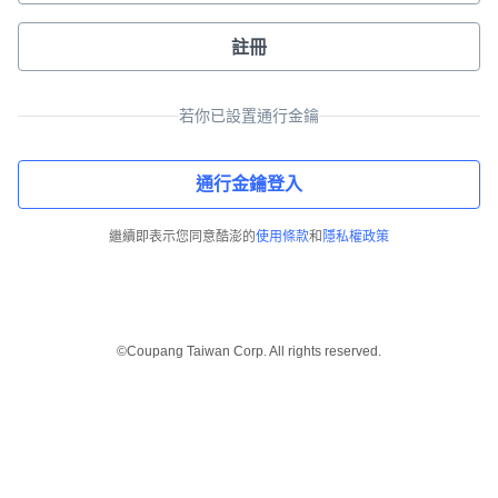
註冊
若你已設置通行金鑰
通行金鑰登入
繼續即表示您同意酷澎的
使用條款
和
隱私權政策
©Coupang Taiwan Corp. All rights reserved.