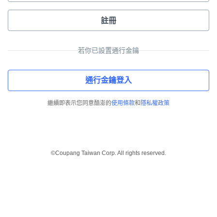
註冊
若你已設置通行金鑰
通行金鑰登入
繼續即表示您同意酷澎的
使用條款
和
隱私權政策
©Coupang Taiwan Corp. All rights reserved.