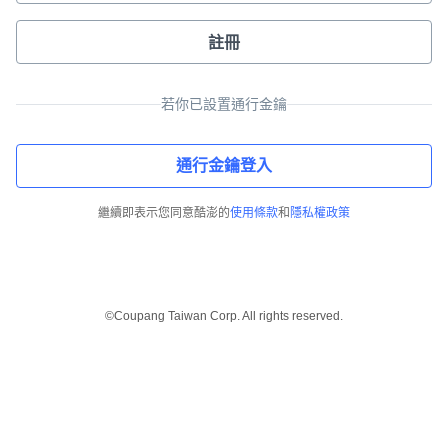
註冊
若你已設置通行金鑰
通行金鑰登入
繼續即表示您同意酷澎的
使用條款
和
隱私權政策
©Coupang Taiwan Corp. All rights reserved.