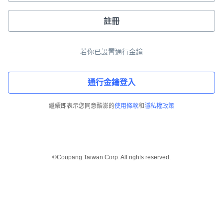
註冊
若你已設置通行金鑰
通行金鑰登入
繼續即表示您同意酷澎的
使用條款
和
隱私權政策
©Coupang Taiwan Corp. All rights reserved.