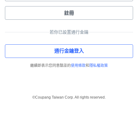
註冊
若你已設置通行金鑰
通行金鑰登入
繼續即表示您同意酷澎的
使用條款
和
隱私權政策
©Coupang Taiwan Corp. All rights reserved.